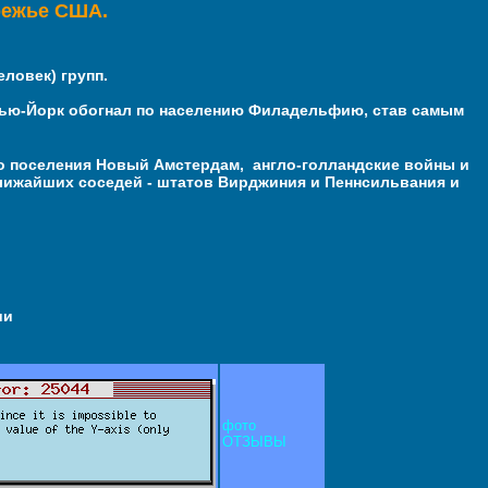
режье
США.
ловек) групп.
Нью-Йорк обогнал по населению
Филадельфию
, став самым
о поселения Новый Амстердам
,
англо-голландские войны и
ближайших соседей - штатов Вирджиния и Пеннсильвания и
ии
фото
ОТЗЫВЫ