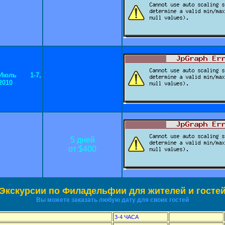
Июль 1-7,
2010
5 дней
от $
400
Экскурсии по
Филадельфии
для жителей и госте
Вы можете заказать любую дату для своих гостей
3-4 ЧАСА