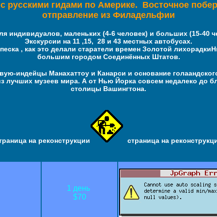
 с русскими гидами по Америке.
Восточное побе
отправление из Филадельфии
я индивидуалов, маленьких (4-6 человек) и больших (15-40 че
Экскурсии на 11 ,15, 28 и 43 местных автобусах.
 песка
, как это делали старатели времен Золотой лихорадки
большим городом Соединённых Штатов.
ивую-
индейц
ы
Манахаттоу и Канарси
и основание голаандског
из лучших музеев мира. А от Нью Йорка совсем недалеко до 
столицы Вашингтона.
траница на реконструкции
страница на реконструкц
1 день
$70