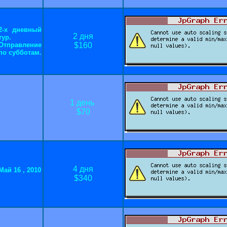
2-х дневный
2 дня
тур.
Отправление
$1
60
по субботам.
1 день
$70
4 дня
Май 16 , 2010
$3
4
0