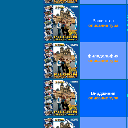
Вашингтон
описание тура
филадельфия
описание тура
Вирджиния
описание тура