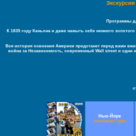
Экскурсии
Программы дл
К
1835 году
Каньона и даже
намыть себе немного золотого
Вся
истори
я
освоения
Америки предстанет перед вами вж
война за Независимость, современный
Wall street
и одни 
с
Нью-Йорк
описание тура