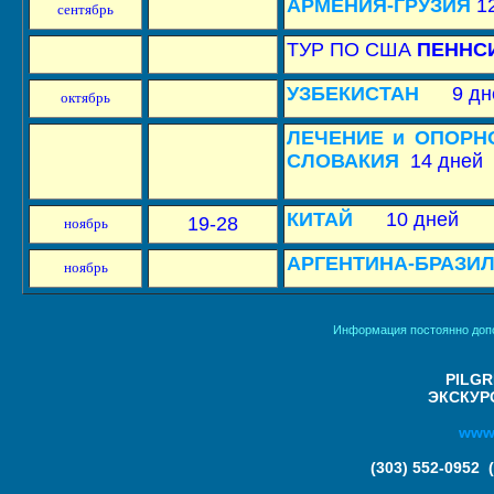
АРМЕНИЯ-ГРУЗИЯ
12
сентябрь
ТУР ПО США
ПЕННС
УЗБЕКИСТАН
9 дн
октябрь
ЛЕЧЕНИЕ и ОПОРН
СЛОВАКИЯ
14
дней
КИТАЙ
10 дней
19-28
ноя
брь
АРГЕНТИНА-БРАЗИ
ноя
брь
Информация постоянно допо
PILGR
ЭКСКУР
www.
(
303
)
552-0952 (