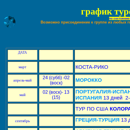
г
рафик туро
по состоянию
Возможно присоединение к группе из любых г
ДАТА
КОСТА-РИКО
март
24 (субб) -02
МОРОККО
апрель-май
(воск)
ПОРТУГАЛИЯ-ИСПА
02 (воск)- 13
май
(15)
ИСПАНИЯ
13 дней 2
ТУР ПО США
КОЛОР
ГРЕЦИЯ-ТУРЦИЯ
13 
сентябрь